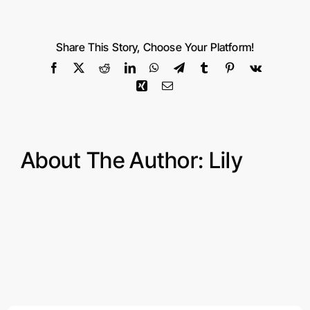
金
源
燕
Share This Story, Choose Your Platform!
莎
Facebook
X
Reddit
LinkedIn
WhatsApp
Telegram
Tumblr
Pinterest
Vk
Xing
Email
About The Author:
Lily