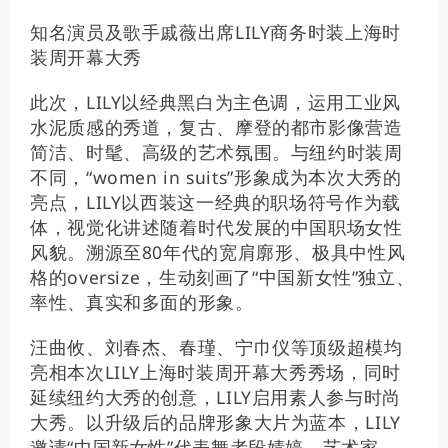
知名演员及歌手戚薇出席LILY商务时装上海时
装周开幕大秀
此次，LILY以经典黑白为主色调，运用工业风
水泥质感的秀道，复古、摩登的都市影像营造
简洁、时髦、高级的艺术氛围。与纽约时装周
不同，“women in suits”形象成为本次大秀的
亮点，LILY以西装这一经典的职场符号作为载
体，视觉化讲述随着时代发展的中国职场女性
风貌。溯源至80年代的宽肩廓形、极具中性风
格的oversize，生动刻画了“中国新女性”独立、
率性、真实和多面的形象。
汪曲攸、刘春杰、春瑾、宁巾仪等顶级超模均
亮相本次LILY上海时装周开幕大秀秀场，同时
延续纽约大秀的创意，LILY启用素人参与时尚
大秀。以升级后的品牌形象大片为蓝本，LILY
邀请“中国新女性”代表舞者段婧婷、艺术家