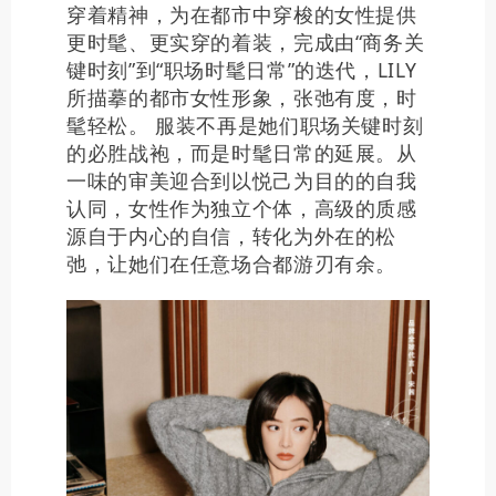
穿着精神，为在都市中穿梭的女性提供
更时髦、更实穿的着装，完成由“商务关
键时刻”到“职场时髦日常”的迭代，LILY
所描摹的都市女性形象，张弛有度，时
髦轻松。 服装不再是她们职场关键时刻
的必胜战袍，而是时髦日常的延展。从
一味的审美迎合到以悦己为目的的自我
认同，女性作为独立个体，高级的质感
源自于内心的自信，转化为外在的松
弛，让她们在任意场合都游刃有余。