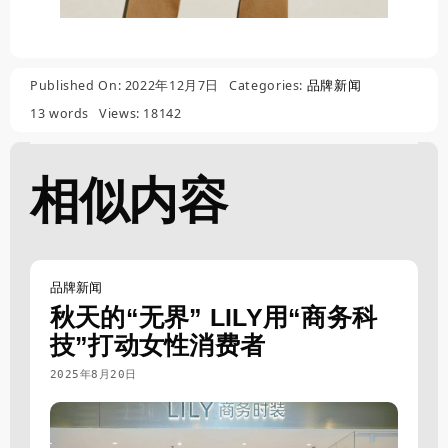
Published On: 2022年12月7日
Categories:
品牌新闻
13 words
Views: 18142
相似内容
品牌新闻
秋天的“无界” LILY用“商务科
技”打动女性消费者
2025年8月20日