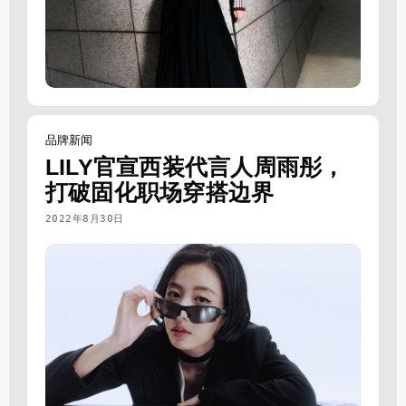
品牌新闻
LILY官宣西装代言人周雨彤，
打破固化职场穿搭边界
2022年8月30日