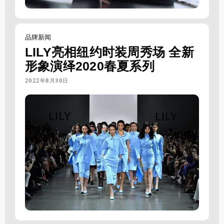
品牌新闻
LILY亮相纽约时装周秀场 全新
形象演绎2020春夏系列
2022年8月30日