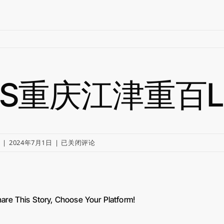
ZS重庆江津重百LI
ZS
y
|
2024年7月1日
|
已关闭评论
重
庆
江
津
are This Story, Choose Your Platform!
重
百