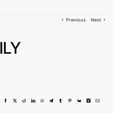
Previous
Next
LY
Facebook
X
Reddit
LinkedIn
WhatsApp
Telegram
Tumblr
Pinterest
Vk
Xing
Email