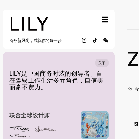
Skip
to
content
商务新风尚，成就你的每一步
关于
LILY是中国商务时装的创导者。自
在驾驭工作生活多元角色，自信美
丽毫不费力。
By
lil
联合全球设计师
Sh