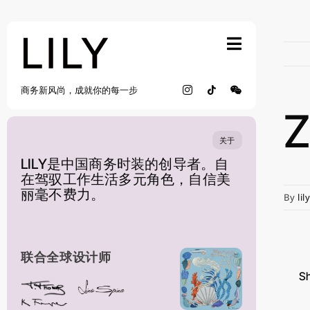
Skip
to
content
商务新风尚，成就你的每一步
关于
LILY是中国商务时装的创导者。自
在驾驭工作生活多元角色，自信美
丽毫不费力。
By
lil
联合全球设计师
Sh