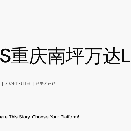
ZS重庆南坪万达LI
ZS
y
|
2024年7月1日
|
已关闭评论
重
庆
南
坪
are This Story, Choose Your Platform!
万
达