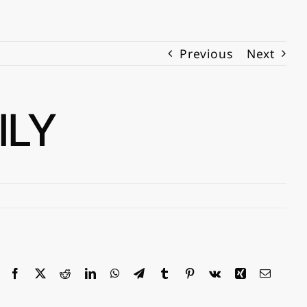
Previous
Next
LY
Facebook
X
Reddit
LinkedIn
WhatsApp
Telegram
Tumblr
Pinterest
Vk
Xing
Email