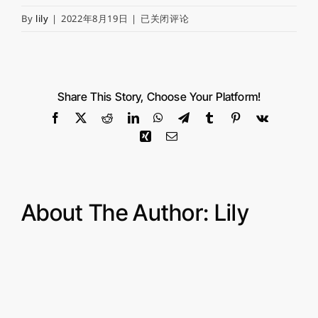
西
By
lily
|
2022年8月19日
|
已关闭评论
安
静
安
荟
Share This Story, Choose Your Platform!
生
Facebook
X
Reddit
LinkedIn
WhatsApp
Telegram
Tumblr
Pinterest
Vk
活
Xing
Email
奥
莱
About The Author:
Lily