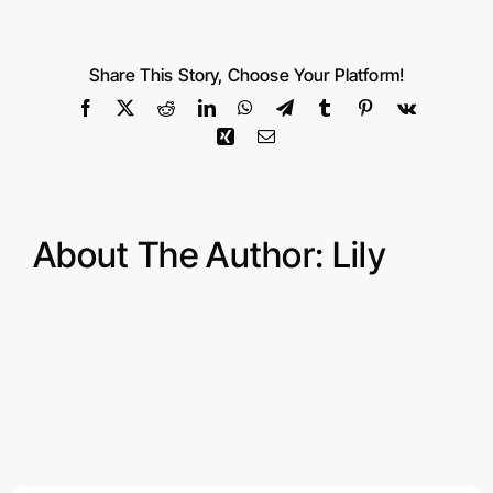
武
林
银
Share This Story, Choose Your Platform!
泰
Facebook
X
Reddit
LinkedIn
WhatsApp
Telegram
Tumblr
Pinterest
Vk
Xing
Email
About The Author:
Lily