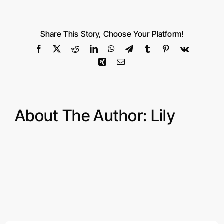
新
中
关
Share This Story, Choose Your Platform!
Facebook
X
Reddit
LinkedIn
WhatsApp
Telegram
Tumblr
Pinterest
Vk
Xing
Email
About The Author:
Lily