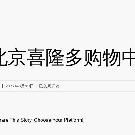
北京喜隆多购物
北
y
|
2022年8月19日
|
已关闭评论
京
喜
隆
多
are This Story, Choose Your Platform!
购
物