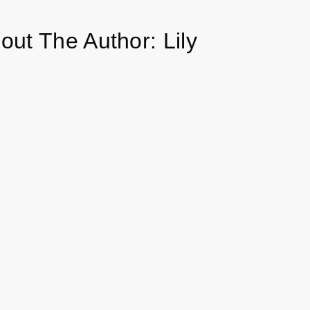
中
心
out The Author:
Lily