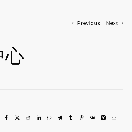
Previous
Next
中心
Facebook
X
Reddit
LinkedIn
WhatsApp
Telegram
Tumblr
Pinterest
Vk
Xing
Email