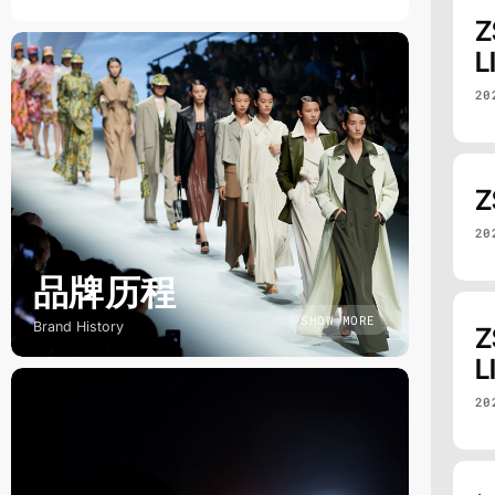
L
20
20
品牌历程
SHOW MORE
Brand History
L
20